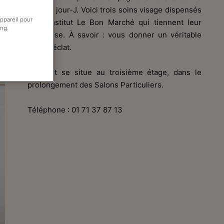
mine le jour-J. Voici trois soins visage dispensés
appareil pour
par L’Institut Le Bon Marché qui tiennent leur
ing.
promesse. À savoir : vous donner un véritable
coup d’éclat.
L’Institut se situe au troisième étage, dans le
prolongement des Salons Particuliers.
Téléphone : 01 71 37 87 13