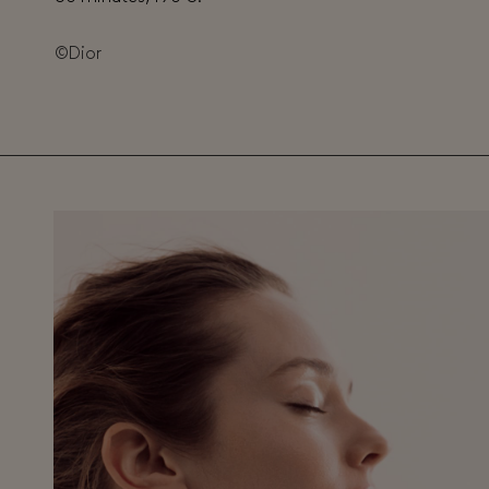
©Dior