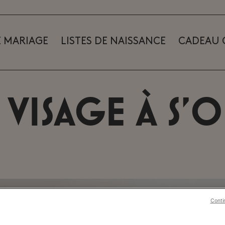
E MARIAGE
LISTES DE NAISSANCE
CADEAU
 visage à s’
Conti