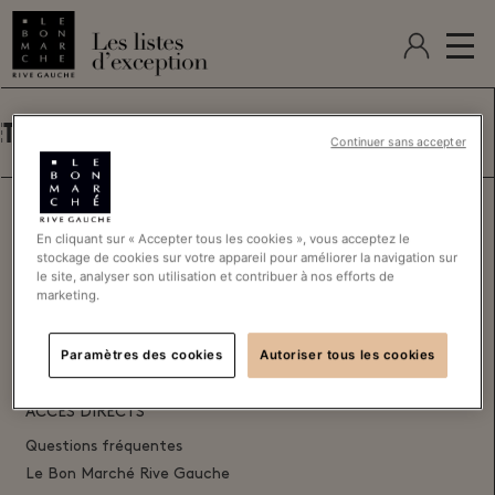
T
LEBONMARCHE.COM
Continuer sans accepter
NOUS CONTACTER
En cliquant sur « Accepter tous les cookies », vous acceptez le
stockage de cookies sur votre appareil pour améliorer la navigation sur
Les Listes d'Exception du Bon Marché
le site, analyser son utilisation et contribuer à nos efforts de
24, rue de Sèvres 75007 Paris
marketing.
+33 1 44 39 82 00
Contactez-nous
Paramètres des cookies
Autoriser tous les cookies
ACCÈS DIRECTS
Questions fréquentes
Le Bon Marché Rive Gauche